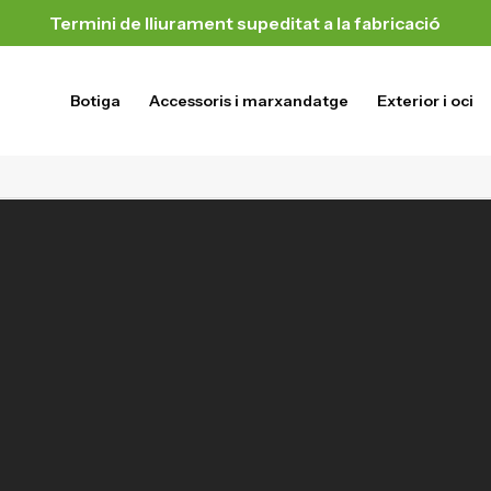
Termini de lliurament supeditat a la fabricació
Botiga
Accessoris i marxandatge
Exterior i oci
Contacta’ns
+34 935 557 159
club@cfalella.cat