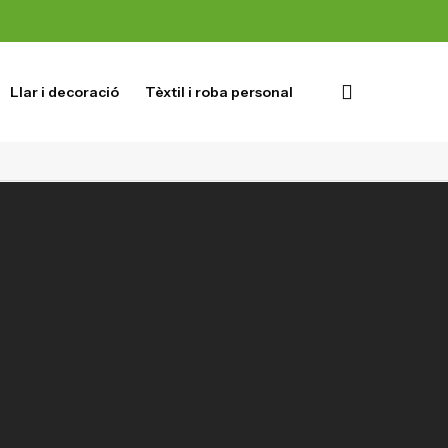
Llar i decoració
Tèxtil i roba personal
Segueix-nos
Instagram
Twitter
Facebook