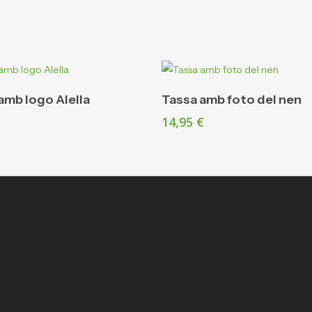
Afegeix A La Cistella
Afegeix A La Cistella
amb logo Alella
Tassa amb foto del nen
14,95
€
Contacta’ns