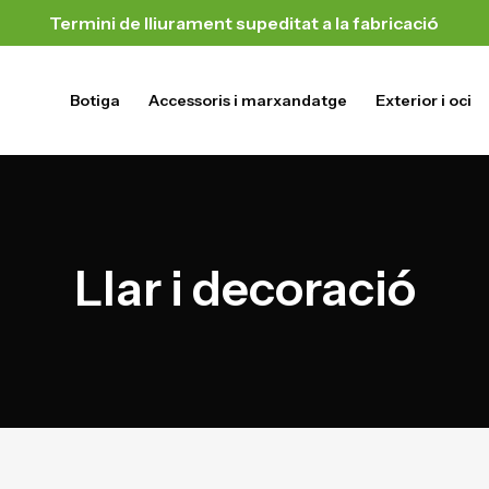
Termini de lliurament supeditat a la fabricació
Botiga
Accessoris i marxandatge
Exterior i oci
Llar i decoració