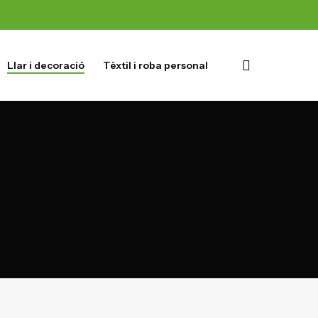
Llar i decoració
Tèxtil i roba personal