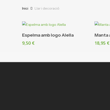
Inici
Llar i decoració
Afegeix A La Cistella
Espelma amb logo Alella
Manta 
9,50
€
18,95
€
CF Alella, el millor del futbol