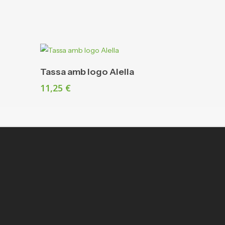
Afegeix A La Cistella
Tassa amb logo Alella
11,25
€
Segueix-nos