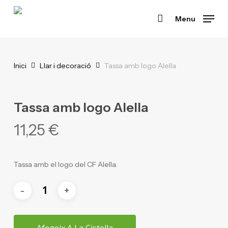
Skip
Menu
to
main
content
Inici
Llar i decoració
Tassa amb logo Alella
Tassa amb logo Alella
11,25
€
Tassa amb el logo del CF Alella.