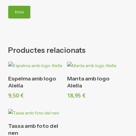
Productes relacionats
Afegeix A La Cistella
Afegeix A La Cistella
Espelma amb logo
Manta amb logo
Alella
Alella
9,50
€
18,95
€
Afegeix A La Cistella
Tassa amb foto del
nen